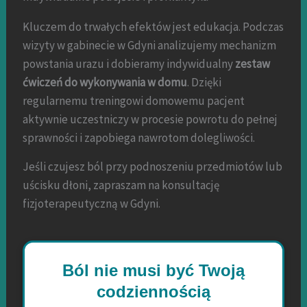
Kluczem do trwałych efektów jest edukacja. Podczas
wizyty w gabinecie w Gdyni analizujemy mechanizm
powstania urazu i dobieramy indywidualny
zestaw
ćwiczeń do wykonywania w domu
. Dzięki
regularnemu treningowi domowemu pacjent
aktywnie uczestniczy w procesie powrotu do pełnej
sprawności i zapobiega nawrotom dolegliwości.
Jeśli czujesz ból przy podnoszeniu przedmiotów lub
uścisku dłoni, zapraszam na konsultację
fizjoterapeutyczną w Gdyni.
Ból nie musi być Twoją
codziennością