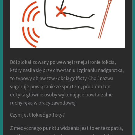
Ból zlokalizowany po wewnętrznej stronie łokcia,
który nasila się przy chwytaniu i zginaniu nadgarstka,
to typowy objaw tzw. łokcia golfisty. Choć nazwa
sugeruje powiązanie ze sportem, problem ten
dotyka głównie osoby wykonujące powtarzalne
ruchy ręką w pracy zawodowej.
Czym jest łokieć golfisty?
Z medycznego punktu widzenia jest to entezopatia,