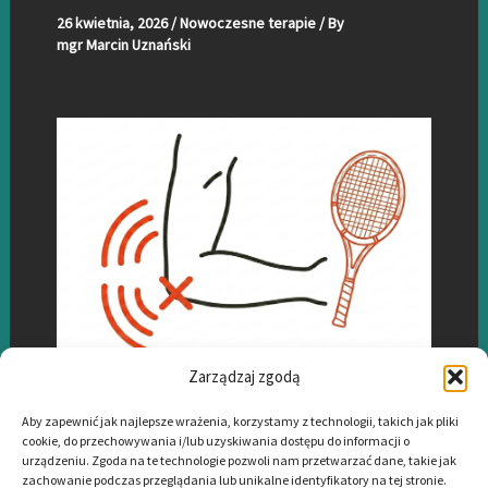
26 kwietnia, 2026
/
Nowoczesne terapie
/ By
mgr Marcin Uznański
Zarządzaj zgodą
Łokieć tenisisty Gdynia – fizjoterapia i
Aby zapewnić jak najlepsze wrażenia, korzystamy z technologii, takich jak pliki
nowoczesna fala uderzeniowa
cookie, do przechowywania i/lub uzyskiwania dostępu do informacji o
urządzeniu. Zgoda na te technologie pozwoli nam przetwarzać dane, takie jak
zachowanie podczas przeglądania lub unikalne identyfikatory na tej stronie.
28 kwietnia, 2026
/
Nowoczesne terapie
/ By