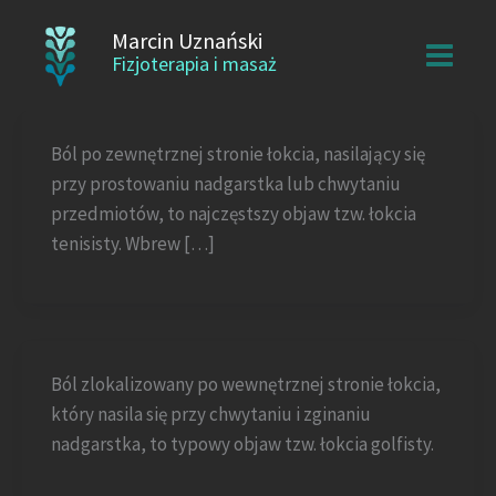
Przejdź
Marcin Uznański
do
Fizjoterapia i masaż
treści
Ból po zewnętrznej stronie łokcia, nasilający się
przy prostowaniu nadgarstka lub chwytaniu
przedmiotów, to najczęstszy objaw tzw. łokcia
tenisisty. Wbrew […]
Ból zlokalizowany po wewnętrznej stronie łokcia,
który nasila się przy chwytaniu i zginaniu
nadgarstka, to typowy objaw tzw. łokcia golfisty.