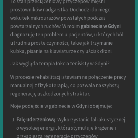
To stan przeciążeniowy przyczepów mięśni
prostowników nadgarstka. Dochodzi do niego
wskutek mikrourazów powstałych podczas
powtarzalnych ruchów. W moim
gabinecie w Gdyni
diagnozuję ten problem u pacjentów, u których ból
utrudnia proste czynności, takie jak trzymanie
kubka, pisanie na klawiaturze czy uścisk dłoni.
Jak wygląda terapia łokcia tenisisty w Gdyni?
W procesie rehabilitacji stawiam na połączenie pracy
manualnej z fizykoterapią, co pozwala na szybszą
regenerację uszkodzonych struktur.
Moje podejście w gabinecie w Gdyni obejmuje:
Falę uderzeniową:
Wykorzystanie fali akustycznej
o wysokiej energii, która stymuluje krążenie i
przyspiesza regenerację przyczepów