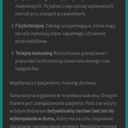
mięśniowych. To jedna z najczęściej wybieranych
metod przy stanach przewlekłych.
Fizykoterapię:
Zabiegi uzupełniające, które mają
na celu redukcję stanu zapalnego i działanie
przeciwbólowe.
Terapię manualną:
Rozluźnianie powięziowe i
praca nad ruchomością stawu łokciowego oraz
nadgarstka.
Współpraca z pacjentem i trening domowy
Sama wizyta w gabinecie to połowa sukcesu. Drugim
filarem jest zaangażowanie pacjenta. Podczas wizyty
w Gdyni dobieram
indywidualny zestaw ćwiczeń do
wykonywania w domu
, który ma na celu stopniowe
obciążanie i wzmacnianie ścięgien. Regularny trening