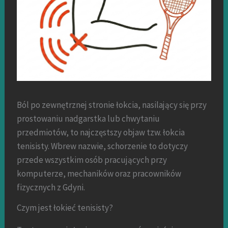
Ból po zewnętrznej stronie łokcia, nasilający się przy
prostowaniu nadgarstka lub chwytaniu
przedmiotów, to najczęstszy objaw tzw. łokcia
tenisisty. Wbrew nazwie, schorzenie to dotyczy
przede wszystkim osób pracujących przy
komputerze, mechaników oraz pracowników
fizycznych z Gdyni.
Czym jest łokieć tenisisty?