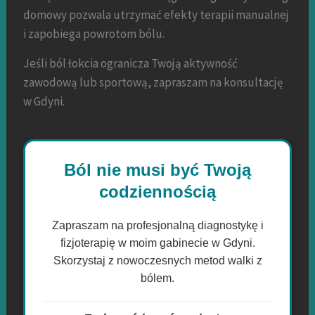
domowy pozwala utrzymać efekty terapii manualnej
i zapobiega powrotom bólu.
Jeśli ból łokcia ogranicza Twoją aktywność
zawodową lub sportową, zapraszam na konsultację
w Gdyni.
Ból nie musi być Twoją
codziennością
Zapraszam na profesjonalną diagnostykę i
fizjoterapię w moim gabinecie w Gdyni.
Skorzystaj z nowoczesnych metod walki z
bólem.