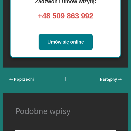
Zadzwoń i umów wizytę:
+48 509 863 992
Umów się online
Poprzedni
Następny
Podobne wpisy