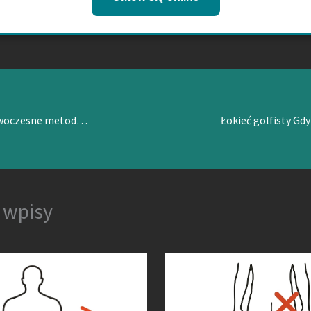
Ostroga piętowa – nowoczesne metody wsparcia w Gdyni
 wpisy