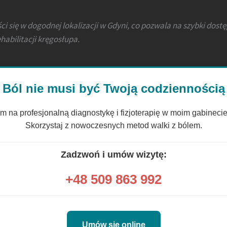
ci się w dogodnej lokalizacji w Gdyni, co pozwala na szybki dost
ehabilitacji kręgosłupa.
Ból nie musi być Twoją codziennością
 na profesjonalną diagnostykę i fizjoterapię w moim gabineci
Skorzystaj z nowoczesnych metod walki z bólem.
Zadzwoń i umów wizytę:
+48 509 863 992
Umów się online