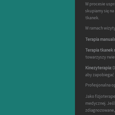
W procesie uspr
skupiamy się na
tkanek.
W ramach wizyty
Terapia manualn
Terapia tkanek 
towarzyszy rwie
Kinezyterapia:
D
aby zapobiegać 
Profesjonalna o
Jako fizjoterape
medycznej. Jeśl
zdiagnozowane, 