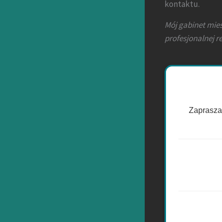
kontaktu.
Mój gabinet mieś
profesjonalnej r
Zapraszam