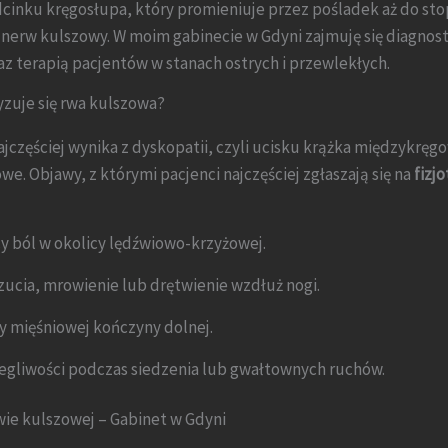
cinku kręgosłupa, który promieniuje przez pośladek aż do stop
 nerw kulszowy. W moim gabinecie w Gdyni zajmuję się diagnos
az terapią pacjentów w stanach ostrych i przewlekłych.
zuje się rwa kulszowa?
jczęściej wynika z dyskopatii, czyli ucisku krążka międzykręg
e. Objawy, z którymi pacjenci najczęściej zgłaszają się na
fizj
y ból w okolicy lędźwiowo-krzyżowej.
zucia, mrowienie lub drętwienie wzdłuż nogi.
ły mięśniowej kończyny dolnej.
legliwości podczas siedzenia lub gwałtownych ruchów.
rwie kulszowej – Gabinet w Gdyni