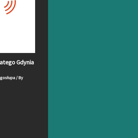
atego Gdynia
ęgosłupa
/ By