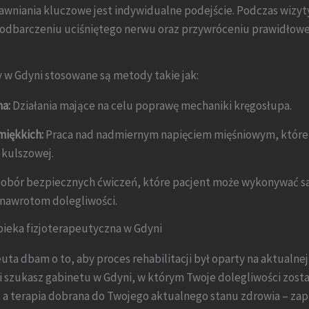
awniania kluczowe jest indywidualne podejście. Podczas wizyt
 odbarczeniu uciśniętego nerwu oraz przywróceniu prawidłowe
 w Gdyni stosowane są metody takie jak:
a:
Działania mające na celu poprawę mechaniki kręgosłupa.
miękkich:
Praca nad nadmiernym napięciem mięśniowym, które
 kulszowej.
obór bezpiecznych ćwiczeń, które pacjent może wykonywać s
nawrotom dolegliwości.
pieka fizjoterapeutyczna w Gdyni
uta dbam o to, aby proces rehabilitacji był oparty na aktualne
i szukasz gabinetu w Gdyni, w którym Twoje dolegliwości zosta
a terapia dobrana do Twojego aktualnego stanu zdrowia – za