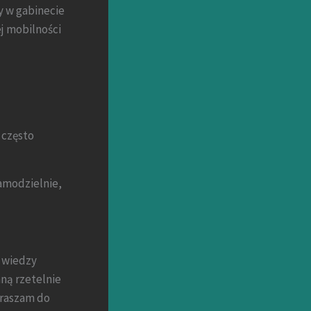
y w gabinecie
j mobilności
 często
amodzielnie,
j wiedzy
ną rzetelnie
praszam do