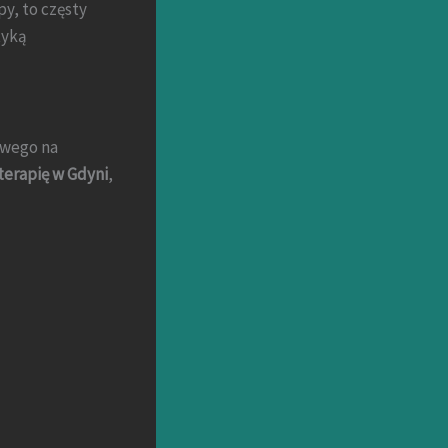
y, to częsty
tyką
owego na
oterapię w Gdyni
,