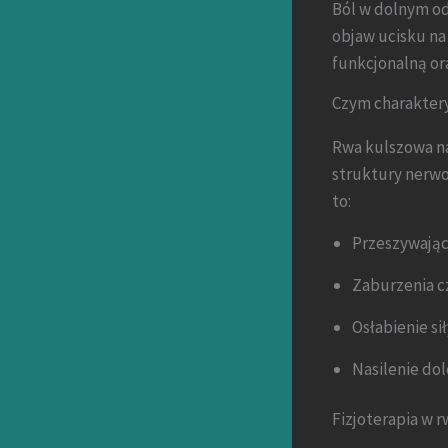
Ból w dolnym od
objaw ucisku na
funkcjonalną or
Czym charaktery
Rwa kulszowa na
struktury nerwow
to:
Przeszywając
Zaburzenia c
Osłabienie si
Nasilenie do
Fizjoterapia w 