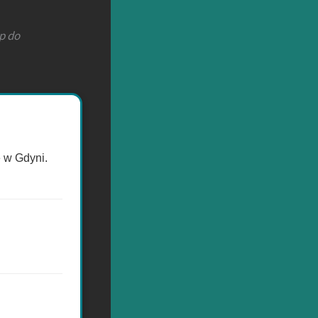
ęp do
e w Gdyni.