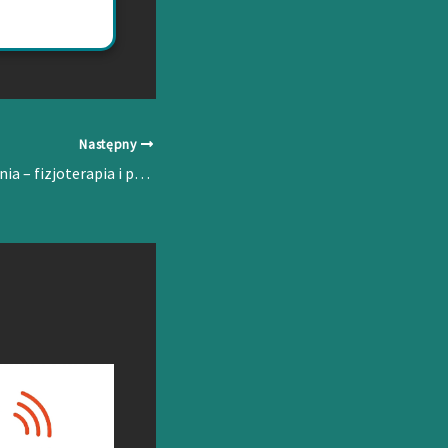
Następny
Łokieć golfisty Gdynia – fizjoterapia i przyczyny bólu łokcia