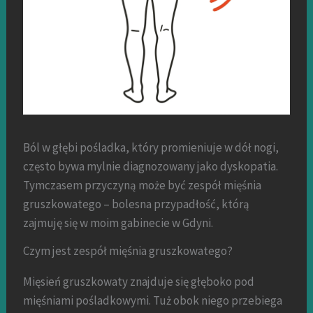
Ból w głębi pośladka, który promieniuje w dół nogi,
często bywa mylnie diagnozowany jako dyskopatia.
Tymczasem przyczyną może być zespół mięśnia
gruszkowatego – bolesna przypadłość, którą
zajmuję się w moim gabinecie w Gdyni.
Czym jest zespół mięśnia gruszkowatego?
Mięsień gruszkowaty znajduje się głęboko pod
mięśniami pośladkowymi. Tuż obok niego przebiega