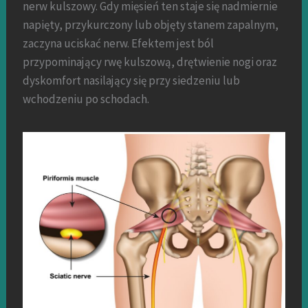
nerw kulszowy. Gdy mięsień ten staje się nadmiernie
napięty, przykurczony lub objęty stanem zapalnym,
zaczyna uciskać nerw. Efektem jest ból
przypominający rwę kulszową, drętwienie nogi oraz
dyskomfort nasilający się przy siedzeniu lub
wchodzeniu po schodach.